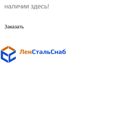
наличии здесь!
Заказать
Поставщик металлопроката
в Санкт-Петербурге и Ленинградской области
Адрес:
Санкт-Петербург, ул. Магнитогорская, д. 30, офис 913, БЦ
"ДОМИНАТ"
Телефоны:
+7 (812) 4093549