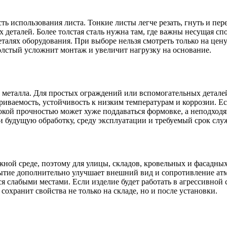
сть использования листа. Тонкие листы легче резать, гнуть и пе
деталей. Более толстая сталь нужна там, где важны несущая сп
талях оборудования. При выборе нельзя смотреть только на цену
олстый усложнит монтаж и увеличит нагрузку на основание.
 металла. Для простых ограждений или вспомогательных детале
ваемость, устойчивость к низким температурам и коррозии. Если
окой прочностью может хуже поддаваться формовке, а неподход
 и будущую обработку, среду эксплуатации и требуемый срок слу
ажной среде, поэтому для улицы, складов, кровельных и фасад
рытие дополнительно улучшает внешний вид и сопротивление ат
 слабыми местами. Если изделие будет работать в агрессивной с
охранит свойства не только на складе, но и после установки.