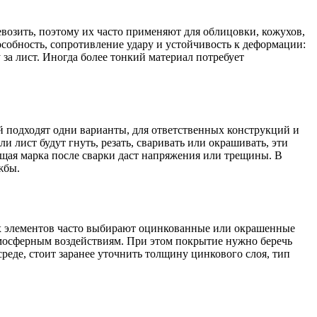
ревозить, поэтому их часто применяют для облицовки, кожухов,
особность, сопротивление удару и устойчивость к деформации:
 за лист. Иногда более тонкий материал потребует
й подходят одни варианты, для ответственных конструкций и
 лист будут гнуть, резать, сваривать или окрашивать, эти
ящая марка после сварки даст напряжения или трещины. В
жбы.
ных элементов часто выбирают оцинкованные или окрашенные
мосферным воздействиям. При этом покрытие нужно беречь
реде, стоит заранее уточнить толщину цинкового слоя, тип