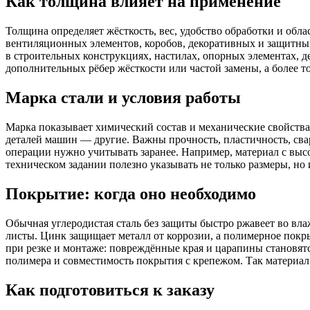
Как толщина влияет на применение
Толщина определяет жёсткость, вес, удобство обработки и обла
вентиляционных элементов, коробов, декоративных и защитных 
в строительных конструкциях, настилах, опорных элементах, де
дополнительных рёбер жёсткости или частой замены, а более т
Марка стали и условия работы
Марка показывает химический состав и механические свойства
деталей машин — другие. Важны прочность, пластичность, свари
операции нужно учитывать заранее. Например, материал с выс
техническом задании полезно указывать не только размеры, но
Покрытие: когда оно необходимо
Обычная углеродистая сталь без защиты быстро ржавеет во вл
листы. Цинк защищает металл от коррозии, а полимерное пок
при резке и монтаже: повреждённые края и царапины становятся
полимера и совместимость покрытия с крепежом. Так материал с
Как подготовиться к заказу