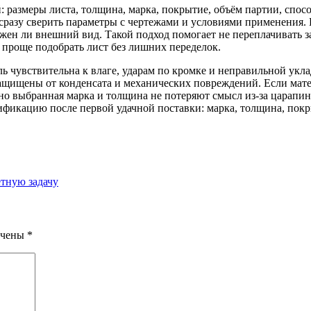
: размеры листа, толщина, марка, покрытие, объём партии, спос
разу сверить параметры с чертежами и условиями применения. Ес
важен ли внешний вид. Такой подход помогает не переплачивать 
 проще подобрать лист без лишних переделок.
ь чувствительна к влаге, ударам по кромке и неправильной укла
щищены от конденсата и механических повреждений. Если матери
ьно выбранная марка и толщина не потеряют смысл из-за царапин
фикацию после первой удачной поставки: марка, толщина, покр
етную задачу
ечены
*