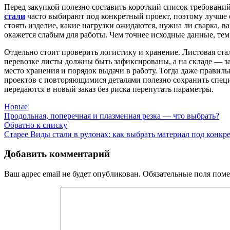
Перед закупкой полезно составить короткий список требований
стали
часто выбирают под конкретный проект, поэтому лучше с
стоять изделие, какие нагрузки ожидаются, нужна ли сварка, 
окажется слабым для работы. Чем точнее исходные данные, тем
Отдельно стоит проверить логистику и хранение. Листовая стал
перевозке листы должны быть зафиксированы, а на складе — за
место хранения и порядок выдачи в работу. Тогда даже правил
проектов с повторяющимися деталями полезно сохранить специ
передаются в новый заказ без риска перепутать параметры.
Новые
Продольная, поперечная и плазменная резка — что выбрать?
Обратно к списку
Старее
Виды стали в рулонах: как выбрать материал под конкр
Добавить комментарий
Ваш адрес email не будет опубликован.
Обязательные поля пом