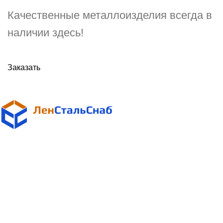
Качественные металлоизделия всегда в
наличии здесь!
Заказать
Поставщик металлопроката
в Санкт-Петербурге и Ленинградской области
Адрес:
Санкт-Петербург, ул. Магнитогорская, д. 30, офис 913, БЦ
"ДОМИНАТ"
Телефоны: